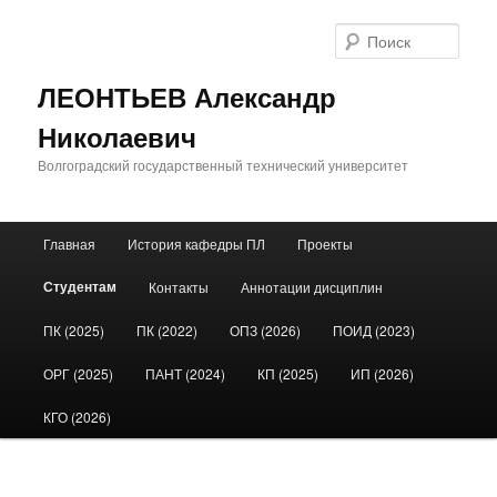
Поис
ЛЕОНТЬЕВ Александр
Николаевич
Волгоградский государственный технический университет
Главное меню
Главная
История кафедры ПЛ
Проекты
Перейти к основному содержимому
Перейти к дополнительному содержимому
Студентам
Контакты
Аннотации дисциплин
ПК (2025)
ПК (2022)
ОПЗ (2026)
ПОИД (2023)
ОРГ (2025)
ПАНТ (2024)
КП (2025)
ИП (2026)
КГО (2026)