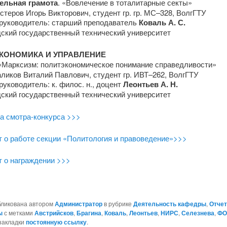
ельная грамота
. «Вовлечение в тоталитарные секты»
стеров Игорь Викторович, студент гр. гр. МС–328, ВолгГТУ
руководитель: старший преподаватель
Коваль А. С.
дский государственный технический университет
КОНОМИКА И УПРАВЛЕНИЕ
Марксизм: политэкономическое понимание справедливости»
ликов Виталий Павлович, студент гр. ИВТ–262, ВолгГТУ
уководитель: к. филос. н., доцент
Леонтьев А. Н.
дский государственный технический университет
а смотра-конкурса >>>
т о работе секции «Политология и правоведение»>>>
т о награждении >>>
бликована автором
Администратор
в рубрике
Деятельность кафедры
,
Отчет
ы
с метками
Австрийсков
,
Брагина
,
Коваль
,
Леонтьев
,
НИРС
,
Селезнева
,
ФО
 закладки
постоянную ссылку
.