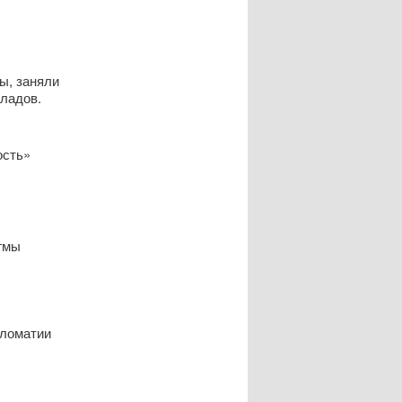
ы, заняли
кладов.
ость»
гмы
пломатии