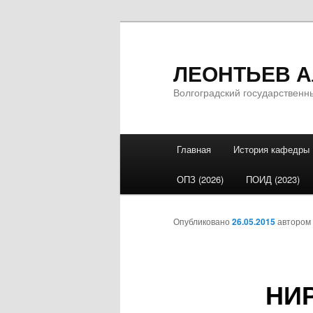
ЛЕОНТЬЕВ Ал
Волгоградский государственн
Главное меню
Главная
История кафедры
Перейти к основному со
Перейти к дополнительн
ОПЗ (2026)
ПОИД (2023)
Опубликовано
26.05.2015
автором
НИР