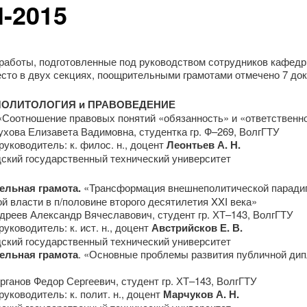
-2015
работы, подготовленные под руководством сотрудников кафедр
есто в двух секциях, поощрительными грамотами отмечено 7 до
П
ОЛИТОЛОГИЯ и ПРАВОВЕДЕНИЕ
Соотношение правовых понятий «обязанность» и «ответственн
ухова Елизавета Вадимовна, студентка гр. Ф–269, ВолгГТУ
уководитель: к. филос. н., доцент
Леонтьев А. Н.
дский государственный технический университет
льная грамота.
«Трансформация внешнеполитической паради
й власти в п/половине второго десятилетия XXI века»
дреев Александр Вячеславович, студент гр. ХТ–143, ВолгГТУ
уководитель: к. ист. н., доцент
Австрийсков Е. В.
дский государственный технический университет
ельная грамота
. «Основные проблемы развития публичной ди
рганов Федор Сергеевич, студент гр. ХТ–143, ВолгГТУ
уководитель: к. полит. н., доцент
Марчуков А. Н.