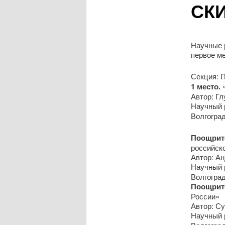
СКИ
Научные 
первое м
Секция: 
1 место.
«
Автор: Гл
Научный р
Волгогра
Поощрите
российско
Автор: Ан
Научный р
Волгогра
Поощрит
России»
Автор: Су
Научный р