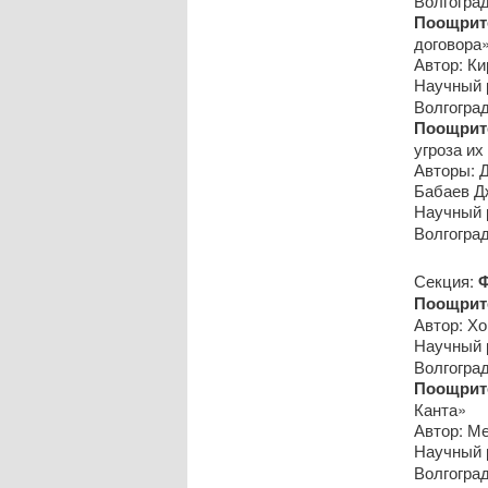
Волгогра
Поощрите
договора
Автор: Ки
Научный 
Волгогра
Поощрит
угроза и
Авторы: Д
Бабаев Дж
Научный р
Волгогра
Секция:
Поощрит
Автор: Хо
Научный р
Волгогра
Поощрите
Канта»
Автор: М
Научный р
Волгогра