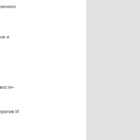
рачного
ок и
ивости»
ератив И.