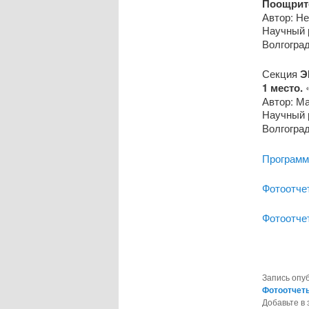
Поощрит
Автор: Не
Научный 
Волгогра
Секция
Э
1 место.
«
Автор: Ма
Научный р
Волгогра
Программ
Фотоотче
Фотоотче
Запись опу
Фотоотчет
Добавьте в