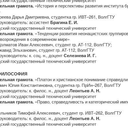
дский государственный технический университет
льная грамота.
«История и перспективы развития института б
»
реева Дарья Дмитриевна, студентка гр. ИВТ–261, ВолгГТУ
руководитель: ассистент
Брагина Е. И.
дский государственный технический университет
ельная грамота
. «Тенденции развития неонацистских группиров
х возрождения в современном мире»
олматов Иван Алексеевич, студент гр. АТ-112, ВолгГТУ;
авид Эльханович, студент гр. АТ-112, ВолгГТУ
уководитель: к. соц. н., доцент
Селезнева И. Г.
дский государственный технический университет
ФИЛОСОФИЯ
ельная грамота
. «Платон и христианское понимание справедл
мич Юлия Константиновна, студентка гр. ПрИн–267, ВолгГТУ
уководитель: к. филос. н., доцент
Леонтьев А. Н.
дский государственный технический университет
льная грамота.
«Право, справедливость и категорический имп
ельников Тимофей Алексеевич, студент гр. ИВТ–262, ВолгГТУ
уководитель: к. филос. н., доцент
Леонтьев А. Н.
дский государственный технический университет