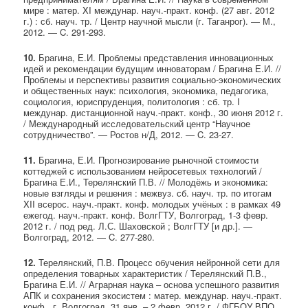
мире : матер. XI междунар. науч.-практ. конф. (27 авг. 2012
г.) : сб. науч. тр. / Центр научной мысли (г. Таганрог). — М.,
2012. — C. 291-293.
10.
Брагина, Е.И. Проблемы представления инновационных
идей и рекомендации будущим инноваторам / Брагина Е.И. //
Проблемы и перспективы развития социально-экономических
и общественных наук: психология, экономика, педагогика,
социология, юриспруденция, политология : сб. тр. I
междунар. дистанционной науч.-практ. конф., 30 июня 2012 г.
/ Международный исследовательский центр “Научное
сотрудничество”. — Ростов н/Д, 2012. — C. 23-27.
11.
Брагина, Е.И. Прогнозирование рыночной стоимости
коттеджей с использованием нейросетевых технологий /
Брагина Е.И., Терелянский П.В. // Молодёжь и экономика:
новые взгляды и решения : межвуз. сб. науч. тр. по итогам
XII всерос. науч.-практ. конф. молодых учёных : в рамках 49
ежегод. науч.-практ. конф. ВолгГТУ, Волгоград, 1-3 февр.
2012 г. / под ред. Л.С. Шаховской ; ВолгГТУ [и др.]. —
Волгоград, 2012. — C. 277-280.
12.
Терелянский, П.В. Процесс обучения нейронной сети для
определения товарных характеристик / Терелянский П.В.,
Брагина Е.И. // Аграрная наука – основа успешного развития
АПК и сохранения экосистем : матер. междунар. науч.-практ.
конф., г. Волгоград, 31 янв. – 2 февр. 2012 г. / ФГБОУ ВПО