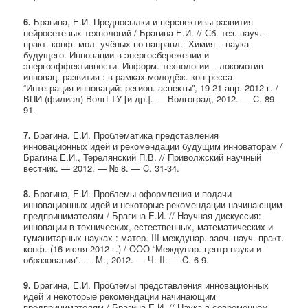
6.
Брагина, Е.И. Предпосылки и перспективы развития
нейросетевых технологий / Брагина Е.И. // Сб. тез. науч.-
практ. конф. мол. учёных по направл.: Химия – наука
будущего. Инновации в энергосбережении и
энергоэффективности. Информ. технологии – локомотив
инновац. развития : в рамках молодёж. конгресса
“Интеграция инноваций: регион. аспекты”, 19-21 апр. 2012 г. /
ВПИ (филиал) ВолгГТУ [и др.]. — Волгоград, 2012. — C. 89-
91.
7.
Брагина, Е.И. Проблематика представления
инновационных идей и рекомендации будущим инноваторам /
Брагина Е.И., Терелянский П.В. // Приволжский научный
вестник. — 2012. — № 8. — C. 31-34.
8.
Брагина, Е.И. Проблемы оформления и подачи
инновационных идей и некоторые рекомендации начинающим
предпринимателям / Брагина Е.И. // Научная дискуссия:
инновации в технических, естественных, математических и
гуманитарных науках : матер. III междунар. заоч. науч.-практ.
конф. (16 июля 2012 г.) / ООО “Междунар. центр науки и
образования”. — М., 2012. — Ч. II. — C. 6-9.
9.
Брагина, Е.И. Проблемы представления инновационных
идей и некоторые рекомендации начинающим
предпринимателям / Брагина Е.И. // Наука в современном