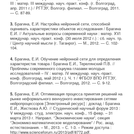
III : матер. III междунар. науч.-практ. конф. (г. Волгоград,
апр. 2011 г.) / РГТЭУ, Волгогр. филиал. — Волгоград, 2011.
— C. 87-89.
3.
Брагина, Е.И. Настройка нейронной сети, способной
оценивать характеристики объектов исследования / Брагина
Е.И. // Актуальные вопросы современной науки : матер. XVI
междунар. науч.-практ. конф. (30 июля 2012 г.) : сб. науч. тр.
/ Центр научной мысли (г. Таганрог). — М., 2012. — C. 102-
104.
4.
Брагина, Е.И. Обучение нейронной сети для определения
характеристик товара / Брагина Е.И., Терелянский П.В. //
Проблемы современного социума глазами молодых
исследователей – IV : матер. IV междунар. науч.-практ.
конф. (Волгоград, май 2012 г.). Ч. 1 / ФГБОУ ВПО РГТЭУ,
Волгоградский филиал. — Волгоград, 2012. — C. 9-12.
5.
Брагина, Е.И. Оптимизация процесса принятия решений на
рынке неформального венчурного инвестирования сетями
нейропроцессоров [Электронный ресурс] : доклад / Брагина
Е.И., Жесткова А.Ю. // Студенческий научный форум 2013 :
V междунар. студ. электрон. науч. конф., 15 февр. – 31
марта 2013 г. Направл. “Экономические науки”, секция
“Экономико-математическое моделирование” / Рос. акад.
естествознания. – М., 2013. – С. 1-3. – Режим доступа :
http://www.scienceforum.ru/2013/pdf/8772.pdf.