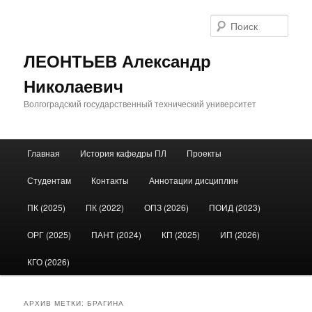
Поис
ЛЕОНТЬЕВ Александр
Николаевич
Волгоградский государственный технический университет
Главное меню
Главная
История кафедры ПЛ
Проекты
Перейти к основному содержимому
Перейти к дополнительному содержимому
Студентам
Контакты
Аннотации дисциплин
ПК (2025)
ПК (2022)
ОПЗ (2026)
ПОИД (2023)
ОРГ (2025)
ПАНТ (2024)
КП (2025)
ИП (2026)
КГО (2026)
АРХИВ МЕТКИ:
БРАГИНА