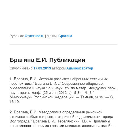
Рубрика:
Отчетность
|
Метки:
Брагина
Брагина Е.И. Публикации
Опубликовано
17.09.2013
автором
Администратор
1.
Брагина, Е.И. История развития нейронных сетей и их
перспективы / Брагина Е.И. // Современное общество,
образование и наука : сб. науч. тр. по матер. междунар. заоч.
науч.-практ. конф. (25 июня 2012 г.). В 3 ч. Ч. 3 /
Минобрнауки Российской Федерации. — Тамбов, 2012. — C.
16-19.
2.
Брагина, Е.И. Методология определения рыночной
стоимости объектов рынка вторичной недвижимости города
Волгограда / Брагина Е.И., Терелянский П.В. // Проблемы
современного социума глазами молодых исследователей –