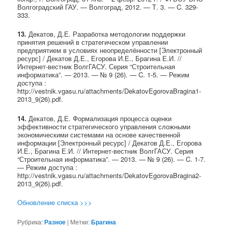
Волгоградский ГАУ. — Волгоград, 2012. — Т. 3. — C. 329-
333.
13.
Декатов, Д.Е. Разработка методологии поддержки
принятия решений в стратегическом управлении
предприятием в условиях неопределённости [Электронный
ресурс] / Декатов Д.Е., Егорова И.Е., Брагина Е.И. //
Интернет-вестник ВолгГАСУ. Серия “Строительная
информатика”. — 2013. — № 9 (26). — C. 1-5. — Режим
доступа :
http://vestnik.vgasu.ru/attachments/DekatovEgorovaBragina1-
2013_9(26).pdf.
14.
Декатов, Д.Е. Формализация процесса оценки
эффективности стратегического управления сложными
экономическими системами на основе качественной
информации [Электронный ресурс] / Декатов Д.Е., Егорова
И.Е., Брагина Е.И. // Интернет-вестник ВолгГАСУ. Серия
“Строительная информатика”. — 2013. — № 9 (26). — C. 1-7.
— Режим доступа :
http://vestnik.vgasu.ru/attachments/DekatovEgorovaBragina2-
2013_9(26).pdf.
Обновление списка >>>
Рубрика:
Разное
|
Метки:
Брагина